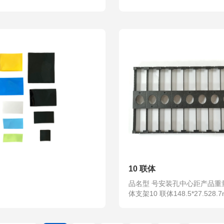
10 联体
品名型 号安装孔中心距产品重
体支架10 联体148.5*27.528.