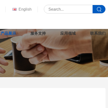
English
产品展示
服务支持
应用领域
联系我们