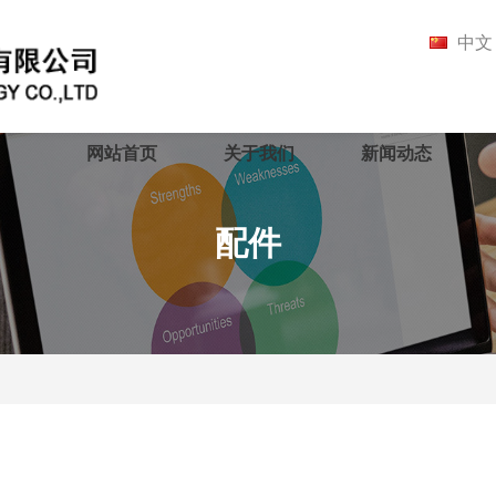
中文
网站首页
关于我们
新闻动态
配件